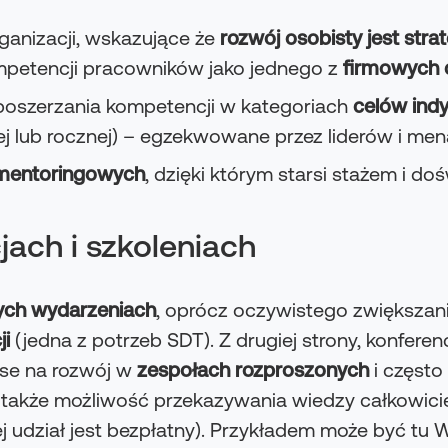
ganizacji, wskazujące że
rozwój osobisty jest strat
mpetencji pracowników jako jednego z
firmowych 
i poszerzania kompetencji w kategoriach
celów ind
nej lub rocznej) – egzekwowane przez liderów i m
mentoringowych
, dzięki którym starsi stażem i 
jach i szkoleniach
ch wydarzeniach
, oprócz oczywistego zwiększan
ji
(jedna z potrzeb SDT). Z drugiej strony, konferen
nse na rozwój w
zespołach rozproszonych
i często
e także możliwość przekazywania wiedzy całkowici
rej udział jest bezpłatny). Przykładem może być tu