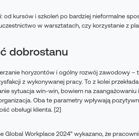
i: od kursów i szkoleń po bardziej nieformalne sp
 uczestnictwo w warsztatach, czy korzystanie z p
ść dobrostanu
erzanie horyzontów i ogólny rozwój zawodowy – t
sfakcji z wykonywanej pracy. To z kolei przekła
anie sytuacja win-win, bowiem na zaangażowaniu 
organizacja. Oba te parametry wpływają pozytywn
kość obsługi klienta. [2]
 the Global Workplace 2024” wykazano, że pracow