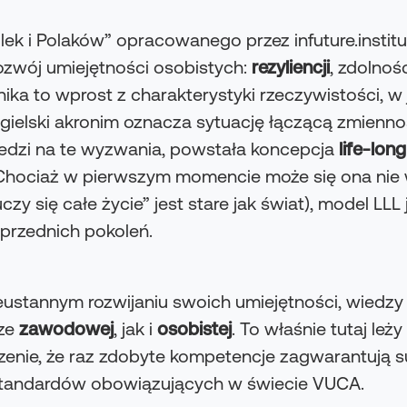
ek i Polaków” opracowanego przez infuture.institu
 rozwój umiejętności osobistych:
rezyliencji
, zdolnoś
ika to wprost z charakterystyki rzeczywistości, w 
ielski akronim oznacza sytuację łączącą zmienno
dzi na te wyzwania, powstała koncepcja
life-long
e”. Chociaż w pierwszym momencie może się ona n
y się całe życie” jest stare jak świat), model LLL
przednich pokoleń.
ieustannym rozwijaniu swoich umiejętności, wiedzy
rze
zawodowej
, jak i
osobistej
. To właśnie tutaj le
enie, że raz zdobyte kompetencje zagwarantują suk
standardów obowiązujących w świecie VUCA.