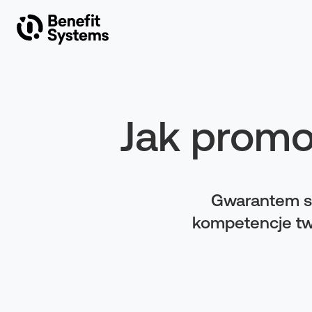
O Benefit Systems
Produkty
Jak promo
Rozwiązania
Gwarantem su
Inwestorzy
kompetencje twa
Artykuły
Kontakt