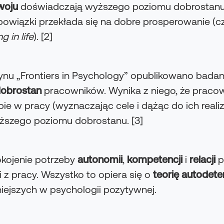
woju
doświadczają wyższego poziomu dobrostanu
iązki przekłada się na dobre prosperowanie (czy
ng in life
). [2]
nu „Frontiers in Psychology” opublikowano bada
obrostan
pracowników. Wynika z niego, że pracow
ie w pracy (wyznaczając cele i dążąc do ich reali
ższego poziomu dobrostanu. [3]
pokojenie potrzeby
autonomii
,
kompetencji
i
relacji
p
i z pracy. Wszystko to opiera się o
teorię autodete
niejszych w psychologii pozytywnej.