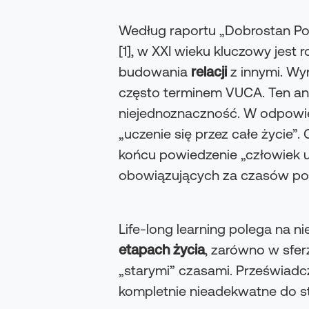
Według raportu „Dobrostan Pol
[1], w XXI wieku kluczowy jest
budowania
relacji
z innymi. Wyn
często terminem VUCA. Ten ang
niejednoznaczność. W odpowie
„uczenie się przez całe życi
końcu powiedzenie „człowiek ucz
obowiązujących za czasów po
Life-long learning polega na n
etapach życia
, zarówno w sfe
„starymi” czasami. Przeświadcz
kompletnie nieadekwatne do 