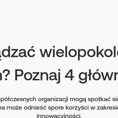
ądzać wielopok
? Poznaj 4 głów
półczesnych organizacji mogą spotkać się
ma może odnieść spore korzyści w zakresi
innowacyjności.