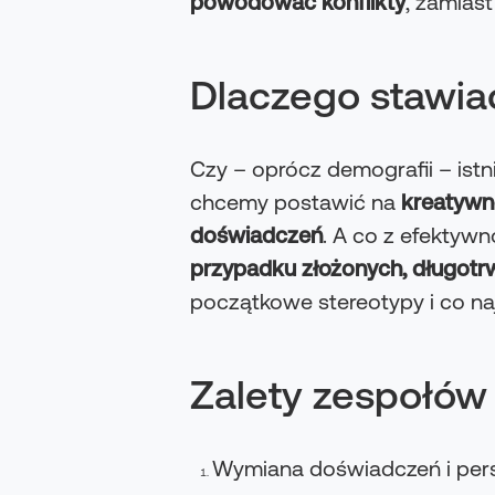
powodować konflikty
, zamias
Dlaczego stawia
Czy – oprócz demografii – istni
chcemy postawić na
kreatywn
doświadczeń
. A co z efektywn
przypadku złożonych, długotr
początkowe stereotypy i co na
Zalety zespołów
Wymiana doświadczeń i per