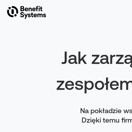
O Benefit Systems
Produkty
Jak zarz
Rozwiązania
zespołem
Inwestorzy
Artykuły
Na pokładzie ws
Dzięki temu fir
Kontakt