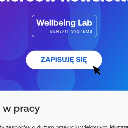
a w pracy
ety zespołów o dużym przekroju wiekowym,
kluczo