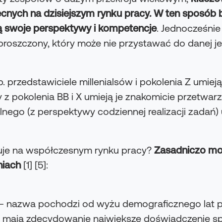
cnych na dzisiejszym rynku pracy. W ten sposób b
ją swoje perspektywy i kompetencje
. Jednocześnie
uproszczony, który może nie przystawać do danej je
. przedstawiciele millenialsów i pokolenia Z umie
z pokolenia BB i X umieją je znakomicie przetwarz
lnego (z perspektywy codziennej realizacji zadań) 
nuje na współczesnym rynku pracy?
Zasadniczo mo
iach
[1] [5]:
– nazwa pochodzi od wyżu demograficznego lat p
” mają zdecydowanie największe doświadczenie s