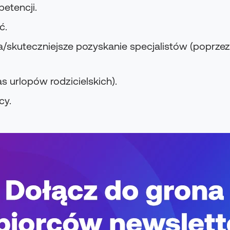
etencji.
ć.
ja/skuteczniejsze pozyskanie specjalistów (poprze
 urlopów rodzicielskich).
cy.