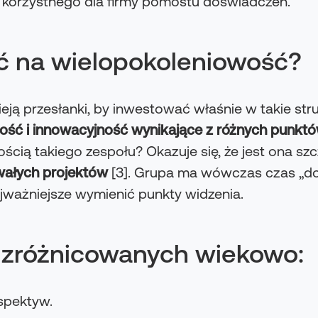
t korzystnego dla firmy pomostu doświadczeń.
ć na wielopokoleniowość?
eją przesłanki, by inwestować właśnie w takie stru
ość i innowacyjność wynikające z różnych punktó
ością takiego zespołu? Okazuje się, że jest ona s
wałych projektów
[3]. Grupa ma wówczas czas „do
jważniejsze wymienić punkty widzenia.
 zróżnicowanych wiekowo:
spektyw.