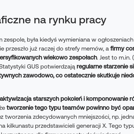
iczne na rynku pracy
zespole, była kiedyś wymieniana w ogłoszeniach
ie przeszło już raczej do strefy memów, a
firmy co
dywersyfikowanych wiekowo zespołach
. Jest to m.in
Statystyki GUS potwierdzają
regularne starzenie s
ktywnych zawodowo, co ostatecznie skutkuje ni
 aktywizacja starszych pokoleń i komponowanie 
 że
tworzenie tego typu teamów powinno być opar
Bez tworzenia zdecydowanych mniejszości, np. jedna
a kilkunastu przedstawicieli generacji X. Tego ty