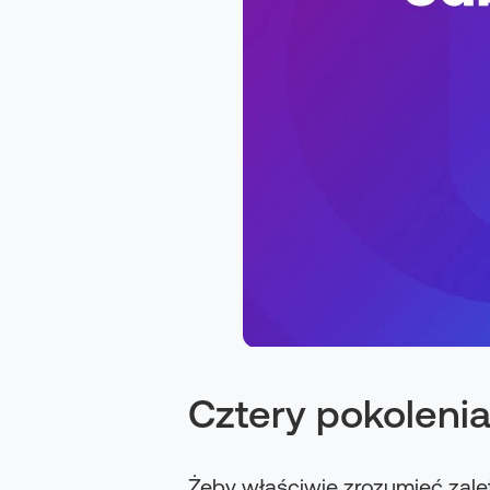
Cztery pokoleni
Żeby właściwie zrozumieć zal