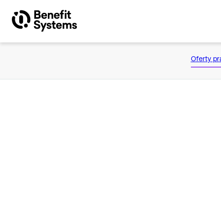
O Benefit Systems
Oferty pr
Produkty
Rozwiązania
Inwestorzy
Artykuły
Kontakt