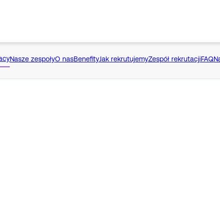
acy
Nasze zespoły
O nas
Benefity
Jak rekrutujemy
Zespół rekrutacji
FAQ
N