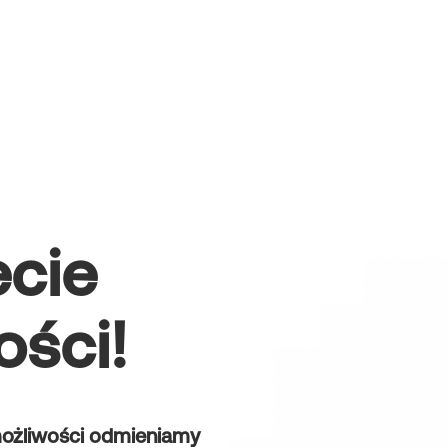
ecie
ości!
 możliwości odmieniamy